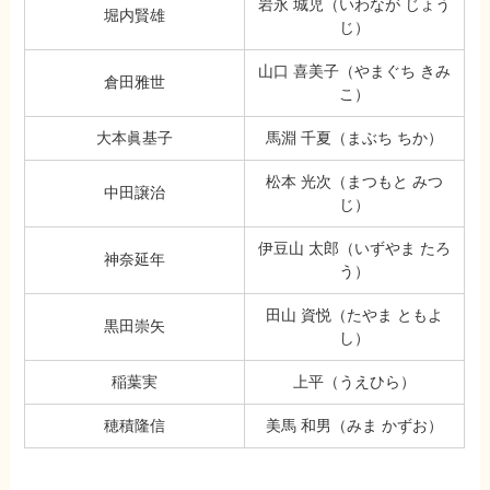
岩永 城児（いわなが じょう
堀内賢雄
じ）
山口 喜美子（やまぐち きみ
倉田雅世
こ）
大本眞基子
馬淵 千夏（まぶち ちか）
松本 光次（まつもと みつ
中田譲治
じ）
伊豆山 太郎（いずやま たろ
神奈延年
う）
田山 資悦（たやま ともよ
黒田崇矢
し）
稲葉実
上平（うえひら）
穂積隆信
美馬 和男（みま かずお）