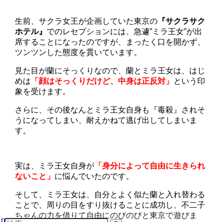
生前、サクラ女王が企画していた東京の
『サクラサク
ホテル』
でのレセプションには、急遽”ミラ王女”が出
席することになったのですが、まったく口を開かず、
ツンツンした態度を貫いています。
見た目が蘭にそっくりなので、蘭とミラ王女は、はじ
めは
「顔はそっくりだけど、中身は正反対」
という印
象を受けます。
さらに、その後なんとミラ王女自身も『毒殺』されそ
うになってしまい、耐えかねて逃げ出してしまいま
す。
実は、ミラ王女自身が
「身分によって自由に生きられ
ないこと」
に悩んでいたのです。
そして、ミラ王女は、自分とよく似た蘭と入れ替わる
ことで、周りの目をすり抜けることに成功し、不二子
ちゃんの力を借りて自由にのびのびと東京で遊びま