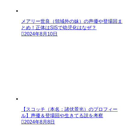
メアリー世良（領域外の妹）の声優や登場回ま
とめ！正体はSISで幼児化はなぜ？
2024年8月10日
【スコッチ（本名：諸伏景光）のプロフィー
ル】声優＆登場回や生きてる説を考察
2024年8月8日