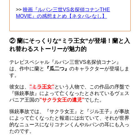
>>
映画『ルパン三世VS名探偵コナンTHE
MOVIE』の感想まとめ【ネタバレなし】
② 蘭にそっくりな“ミラ王女”が登場！蘭と入
れ替わるストーリーが魅力的
テレビスペシャル『ルパン三世VS名探偵コナン』
は、作中に蘭と
『瓜二つ』
のキャラクターが登場しま
す。
彼女は、
”ミラ王女”
という人物で、この作品の序盤で
『猟銃事故』によって亡くなったとされているヴェス
パニア王国の
”サクラ女王の遺児”
でした。
猟銃事故では、『サクラ女王』と『ジル王子』が事故
によって亡くなったと報道には出ていて、それが世界
的なニュースになりコナンくんやルパンの耳にも入っ
たのです。