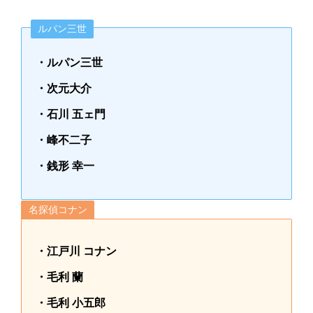
ルパン三世
・ルパン三世
・次元大介
・石川 五ェ門
・峰不二子
・銭形 幸一
名探偵コナン
・江戸川 コナン
・毛利 蘭
・毛利 小五郎