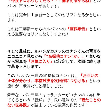
「今度ドロボウしてたら・・・捕まえるからね」
とル
パンに言うシーンがあります。
ここは完全に工藤新一としてのセリフになるかと思い
ます。
これは工藤新一からのルパンへの
『宣戦布告』
ともい
える重要なセリフになりますよね！
そして最後に、ルパンがカメラのコナンくんの写真を
ニコニコと見ながら
「“名探偵コナン”か。」
と言いな
がら写真を
『お気に入り』
に設定して、次回に続く形
で幕を下ろします。
この『ルパン三世VS名探偵コナン』は、
『お互いの
正体が分かり、本格対決を次回作につなげる』
という
流れが、最高だなと感じました。
豪華なルパン三世のキャラクターがコナンの世界に出
てくるという『新鮮』で、良い意味での
『観たことの
ない世界観』
が詰まっている最高の作品です！