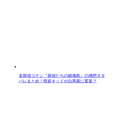
名探偵コナン『探偵たちの鎮魂歌』の感想ネタ
バレまとめ！怪盗キッドが白馬探に変装？