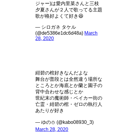
ジャー)は愛内里菜さんと三枝
夕夏さんが２人で歌ってる主題
歌が格好よくて好き😆
— シロガネ タケル
(@de5386e1dc6d48a)
March
28, 2020
紺碧の棺好きなんだよな
舞台が普段とは全然違う場所な
ところとか海底とか蘭と園子の
背中合わせな感じとか
世紀末の魔術師・ベイカー街の
亡霊・紺碧の棺・ゼロの執行人
あたりが好き
— ゆの⛄ (@kabo08930_3)
March 28, 2020