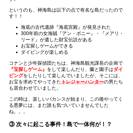
というのも、神海島は以下の点で有名な島だったので
す！！
海底の古代遺跡『海底宮殿』が発見された
300年前の女海賊『アン・ボニー』・『メアリ・
リード』が遺した財宝伝説がある
お宝探しゲームができる
ダイビングが楽しめる
コナンと少年探偵団たちは、神海島観光課長の企画で
『宝探しゲーム』
をして楽しんだり、蘭と園子は
ダイ
ビング
をしたりして楽しんでいましたが、そこには、
お宝を求めてやってきた
トレジャーハンター
の男たち
も居合わせていました。
この時は、楽しいバカンスが始まり、この後やってく
る悪夢には、まだ誰も気づいていませんでした
ね。。。
③ 次々に起こる事件！島で一体何が！？