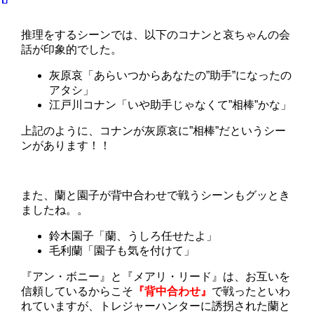
推理をするシーンでは、以下のコナンと哀ちゃんの会
話が印象的でした。
灰原哀「あらいつからあなたの”助手”になったの
アタシ」
江戸川コナン「いや助手じゃなくて”相棒”かな」
上記のように、コナンが灰原哀に”相棒”だというシー
ンがあります！！
また、蘭と園子が背中合わせで戦うシーンもグッとき
ましたね。。
鈴木園子「蘭、うしろ任せたよ」
毛利蘭「園子も気を付けて」
『アン・ボニー』と『メアリ・リード』は、お互いを
信頼しているからこそ
『背中合わせ』
で戦ったといわ
れていますが、トレジャーハンターに誘拐された蘭と