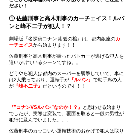
ださい！
① 佐藤刑事と高木刑事のカーチェイス！ルパ
ンと峰不二子が犯人！？
劇場版『名探偵コナン 紺碧の棺』は、都内銀座の
カ
ーチェイス
から始まります！！
佐藤刑事と高木刑事が乗ったパトカーが逃げる犯人を
追いかけているシーンですね。。
どうやら犯人は都内のスーパーを襲撃していて、車に
は2人乗っており、運転手が
『ルパン』
で助手席の人
が
『峰不二子』
だというのです！！
『”コナンVSルパン”なのか！？』
と思わせる始まり
でしたが、実際は変装で、覆面を取ると一般の男性が
犯行に及んでいました。。。
佐藤刑事のカッコいい運転技術のおかげで犯人は取り