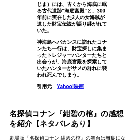
じま）には、古くから海底に眠
る古代遺跡“海底宮殿”と、300
年前に実在した2人の女海賊が
遺した財宝伝説が語り継がれて
いた。
神海島へバカンスに訪れたコナ
ンたち一行は、財宝探しに集ま
ったトレジャーハンターたちと
出会うが、海底宮殿を探索して
いたハンターがサメの群れに襲
われ死んでしまう。
引用元
Yahoo!映画
名探偵コナン『紺碧の棺』の感想
を紹介【ネタバレあり】
劇場版『名探偵コナン 紺碧の棺』の舞台は離島にな