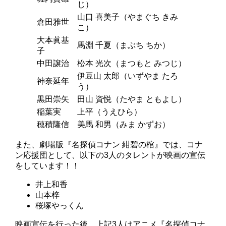
じ）
山口 喜美子（やまぐち きみ
倉田雅世
こ）
大本眞基
馬淵 千夏（まぶち ちか）
子
中田譲治
松本 光次（まつもと みつじ）
伊豆山 太郎（いずやま たろ
神奈延年
う）
黒田崇矢
田山 資悦（たやま ともよし）
稲葉実
上平（うえひら）
穂積隆信
美馬 和男（みま かずお）
また、劇場版『名探偵コナン 紺碧の棺』では、コナ
ン応援団として、以下の3人のタレントが映画の宣伝
をしています！！
井上和香
山本梓
桜塚やっくん
映画宣伝を行った後、上記3人はアニメ『名探偵コナ