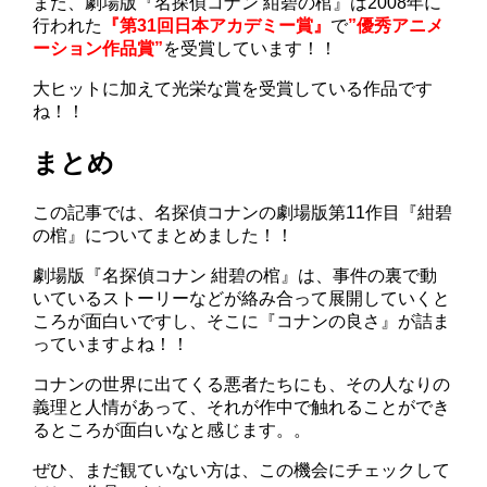
また、劇場版『名探偵コナン 紺碧の棺』は2008年に
行われた
『第31回日本アカデミー賞』
で
”優秀アニメ
ーション作品賞”
を受賞しています！！
大ヒットに加えて光栄な賞を受賞している作品です
ね！！
まとめ
この記事では、名探偵コナンの劇場版第11作目『紺碧
の棺』についてまとめました！！
劇場版『名探偵コナン 紺碧の棺』は、事件の裏で動
いているストーリーなどが絡み合って展開していくと
ころが面白いですし、そこに『コナンの良さ』が詰ま
っていますよね！！
コナンの世界に出てくる悪者たちにも、その人なりの
義理と人情があって、それが作中で触れることができ
るところが面白いなと感じます。。
ぜひ、まだ観ていない方は、この機会にチェックして