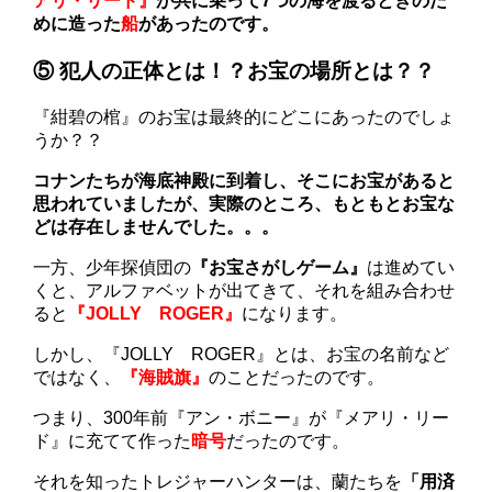
アリ・リード』
が共に乗って7つの海を渡るときのた
めに造った
船
があったのです。
⑤ 犯人の正体とは！？お宝の場所とは？？
『紺碧の棺』のお宝は最終的にどこにあったのでしょ
うか？？
コナンたちが海底神殿に到着し、そこにお宝があると
思われていましたが、実際のところ、もともとお宝な
どは存在しませんでした。。。
一方、少年探偵団の
『お宝さがしゲーム』
は進めてい
くと、アルファベットが出てきて、それを組み合わせ
ると
『JOLLY ROGER』
になります。
しかし、『JOLLY ROGER』とは、お宝の名前など
ではなく、
『海賊旗』
のことだったのです。
つまり、300年前『アン・ボニー』が『メアリ・リー
ド』に充てて作った
暗号
だったのです。
それを知ったトレジャーハンターは、蘭たちを
「用済