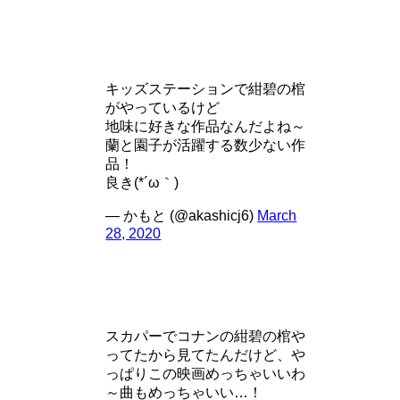
キッズステーションで紺碧の棺
がやっているけど
地味に好きな作品なんだよね～
蘭と園子が活躍する数少ない作
品！
良き(*´ω｀)
— かもと (@akashicj6)
March
28, 2020
スカパーでコナンの紺碧の棺や
ってたから見てたんだけど、や
っぱりこの映画めっちゃいいわ
～曲もめっちゃいい…！