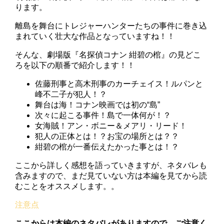
ります。
離島を舞台にトレジャーハンターたちの事件に巻き込
まれていく壮大な作品となっていますね！！
そんな、劇場版『名探偵コナン 紺碧の棺』の見どこ
ろを以下の順番で紹介します！！
佐藤刑事と高木刑事のカーチェイス！ルパンと
峰不二子が犯人！？
舞台は海！コナン映画では初の“島”
次々に起こる事件！島で一体何が！？
女海賊！アン・ボニー＆メアリ・リード！
犯人の正体とは！？お宝の場所とは？？
紺碧の棺が一番伝えたかった事とは！？
ここから詳しく感想を語っていきますが、ネタバレも
含みますので、まだ見ていない方は本編を見てから読
むことをオススメします。。
ここからは本編のネタバレがありますので、ご注意く