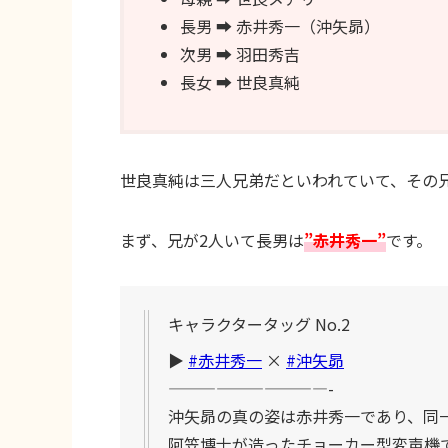
長男 ➡︎ 赤井秀一（沖矢昴）
次男 ➡︎ 羽田秀吉
長女 ➡︎ 世良真純
世良真純は三人兄弟だといわれていて、その
まず、兄が2人いて長男は
”赤井秀一”
です。
キャラクタータッグ No.2
▶︎
#赤井秀一
×
#沖矢昴
——————————-
沖矢昴の真の姿は赤井秀一であり、同
阿笠博士が造ったチョーカー型変声機