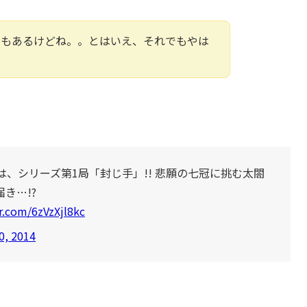
みもあるけどね。。とはいえ、それでもやは
は、シリーズ第1局「封じ手」!! 悲願の七冠に挑む太閤
き…!?
er.com/6zVzXjl8kc
0, 2014