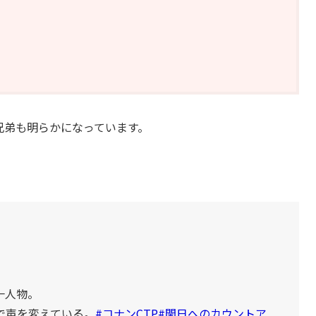
兄弟も明らかになっています。
一人物。
で声を変えている。
#コナンCTP
#閏日へのカウントア