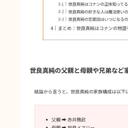
世良真純はコナンの正体知って
世良真純の好きな人は魔法使い
世良真純の恋愛回はいつになる
まとめ：世良真純はコナンの物語
世良真純の父親と母親や兄弟など
結論から言うと、世良真純の家族構成は以下
父親 ➡︎ 赤井務武
母親 ➡︎ 世良メアリー