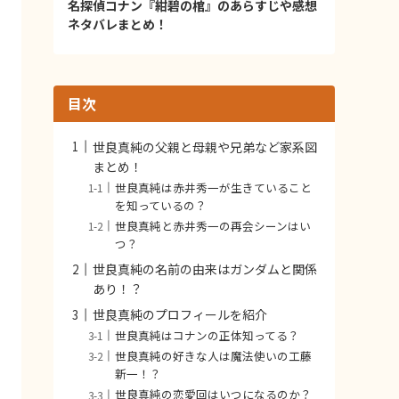
名探偵コナン『紺碧の棺』のあらすじや感想
ネタバレまとめ！
目次
世良真純の父親と母親や兄弟など家系図
まとめ！
世良真純は赤井秀一が生きていること
を知っているの？
世良真純と赤井秀一の再会シーンはい
つ？
世良真純の名前の由来はガンダムと関係
あり！？
世良真純のプロフィールを紹介
世良真純はコナンの正体知ってる？
世良真純の好きな人は魔法使いの工藤
新一！？
世良真純の恋愛回はいつになるのか？