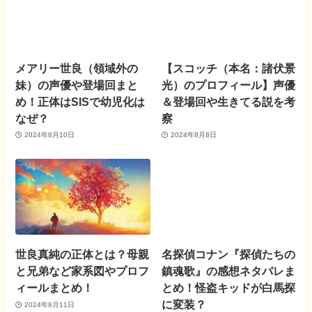
メアリー世良（領域外の
【スコッチ（本名：諸伏景
妹）の声優や登場回まと
光）のプロフィール】声優
め！正体はSISで幼児化は
＆登場回や生きてる説を考
なぜ？
察
2024年8月10日
2024年8月8日
世良真純の正体とは？母親
名探偵コナン『探偵たちの
と兄弟など家系図やプロフ
鎮魂歌』の感想ネタバレま
ィールまとめ！
とめ！怪盗キッドが白馬探
に変装？
2024年8月11日