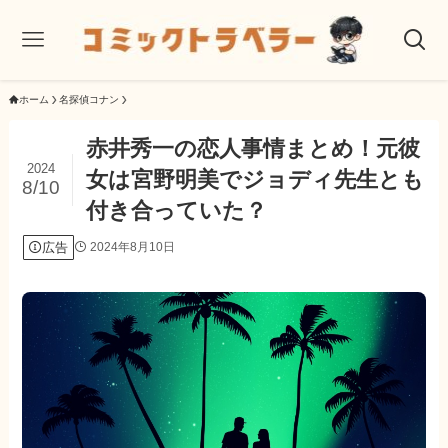
ホーム
名探偵コナン
赤井秀一の恋人事情まとめ！元彼
2024
女は宮野明美でジョディ先生とも
8/10
付き合っていた？
広告
2024年8月10日