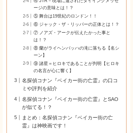
④ JTR－現場に遺されたダイイングメッセ
ージの意味とは！？
⑤ 舞台は19世紀のロンドン！！
⑥ ジャック・ザ・リッパーの正体とは！？
⑦ ノアズ・アークが伝えたかった事と
は！？
⑧ 蘭がライヘンバッハの滝に落ちる【名シ
ーン】
⑨ 諸星＝ヒロキであることが判明【ヒロキ
の名言が心に響く】
名探偵コナン『ベイカー街の亡霊』の口コ
ミや評判を紹介
名探偵コナン『ベイカー街の亡霊』とSAO
が似てる！？
まとめ：名探偵コナン『ベイカー街の亡
霊』は神映画です！