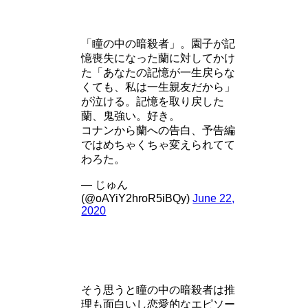
「瞳の中の暗殺者」。園子が記
憶喪失になった蘭に対してかけ
た「あなたの記憶が一生戻らな
くても、私は一生親友だから」
が泣ける。記憶を取り戻した
蘭、鬼強い。好き。
コナンから蘭への告白、予告編
ではめちゃくちゃ変えられてて
わろた。
— じゅん
(@oAYiY2hroR5iBQy)
June 22,
2020
そう思うと瞳の中の暗殺者は推
理も面白いし恋愛的なエピソー