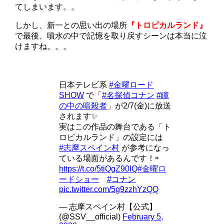
てしまいます。。
しかし、新一との思い出の場所
『トロピカルランド』
で最後、噴水の中で記憶を取り戻すシーンは本当に泣
けますね。。。
日本テレビ系
#金曜ロード
SHOW
で「
#名探偵コナン
#瞳
の中の暗殺者
」が2/7(金)に放送
されます✨
実はこの作品の舞台である「ト
ロピカルランド」の設定には
#志摩スペイン村
が参考になっ
ている場面があるんです！⇨
https://t.co/5tiQgZ90IQ
#金曜ロ
ードショー
#コナン
pic.twitter.com/5g9zzhYzQQ
— 志摩スペイン村【公式】
(@SSV__official)
February 5,