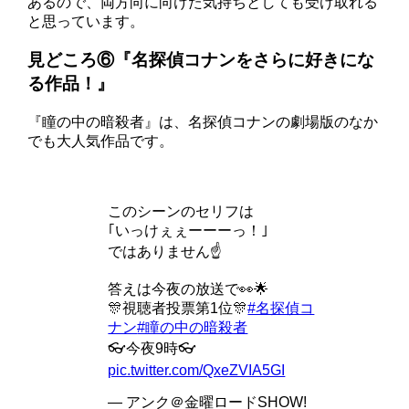
あるので、両方向に向けた気持ちとしても受け取れる
と思っています。
見どころ⑥『名探偵コナンをさらに好きにな
る作品！』
『瞳の中の暗殺者』は、名探偵コナンの劇場版のなか
でも大人気作品です。
このシーンのセリフは
｢いっけぇぇーーーっ！｣
ではありません☝️
答えは今夜の放送で👀🌟
🎊視聴者投票第1位🎊
#名探偵コ
ナン
#瞳の中の暗殺者
👓今夜9時👓
pic.twitter.com/QxeZVIA5GI
— アンク＠金曜ロードSHOW!