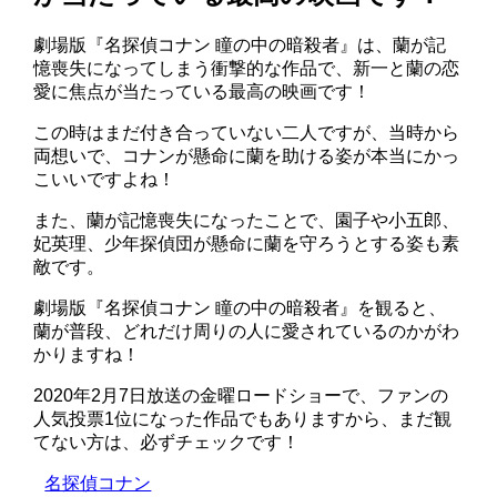
劇場版『名探偵コナン 瞳の中の暗殺者』は、蘭が記
憶喪失になってしまう衝撃的な作品で、新一と蘭の恋
愛に焦点が当たっている最高の映画です！
この時はまだ付き合っていない二人ですが、当時から
両想いで、コナンが懸命に蘭を助ける姿が本当にかっ
こいいですよね！
また、蘭が記憶喪失になったことで、園子や小五郎、
妃英理、少年探偵団が懸命に蘭を守ろうとする姿も素
敵です。
劇場版『名探偵コナン 瞳の中の暗殺者』を観ると、
蘭が普段、どれだけ周りの人に愛されているのかがわ
かりますね！
2020年2月7日放送の金曜ロードショーで、ファンの
人気投票1位になった作品でもありますから、まだ観
てない方は、必ずチェックです！
名探偵コナン