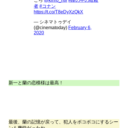
ころ
@kinro_ntv
#瞳の中の暗殺
者
#コナン
https://t.co/T8eDyXzQkX
— シネマトゥデイ
(@cinematoday)
February 6,
2020
新一と蘭の恋模様は最高！
最後、蘭の記憶が戻って、犯人をボコボコにするシー
ンも爽快だったね。