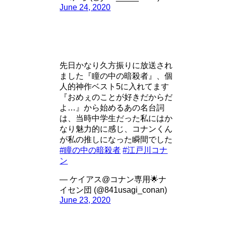
June 24, 2020
先日かなり久方振りに放送され
ました『瞳の中の暗殺者』、個
人的神作ベスト5に入れてます
『おめぇのことが好きだからだ
よ…』から始めるあの名台詞
は、当時中学生だった私にはか
なり魅力的に感じ、コナンくん
が私の推しになった瞬間でした
#瞳の中の暗殺者
#江戸川コナ
ン
— ケイアス@コナン専用🌟ナ
イセン団 (@841usagi_conan)
June 23, 2020