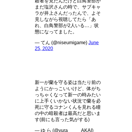
殺者を見たんだけど白鳥警部が
まだ塩沢さんの時で、サブキャ
ラが井上さんだったんで、よそ
見しながら視聴してたら「あ
れ、白鳥警部が2人いる…」状
態になってました。
— てん (@niseumigame)
June
25, 2020
新一が蘭を守る姿は当たり前の
ようにかっこいいけど、体がち
っちゃくなって新一の時みたい
に上手くいかない状況で蘭を必
死に守るコナンくんを見れる瞳
の中の暗殺者は最高だと思いま
す(前にも言った気がする)
— ゆ ら (@yura_____AKAI)