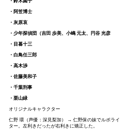
・鈴木園子
・阿笠博士
・灰原哀
・少年探偵団（吉田 歩美、小嶋 元太、円谷 光彦
・目暮十三
・白鳥任三郎
・高木渉
・佐藤美和子
・千葉刑事
・栗山緑
オリジナルキャラクター
仁野 環（声優：深見梨加） → 仁野保の妹でルポライ
ター。左利きだったが右利きに矯正した。