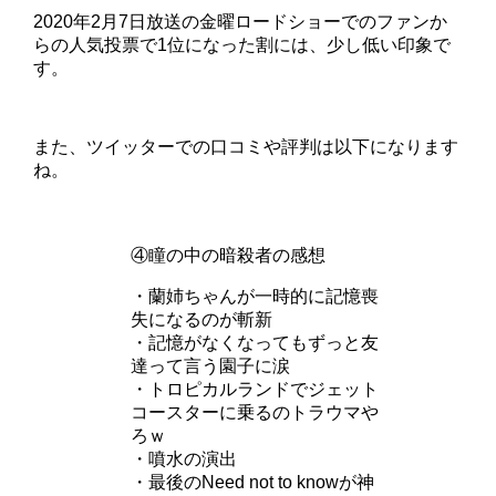
2020年2月7日放送の金曜ロードショーでのファンか
らの人気投票で1位になった割には、少し低い印象で
す。
また、ツイッターでの口コミや評判は以下になります
ね。
④瞳の中の暗殺者の感想
・蘭姉ちゃんが一時的に記憶喪
失になるのが斬新
・記憶がなくなってもずっと友
達って言う園子に涙
・トロピカルランドでジェット
コースターに乗るのトラウマや
ろｗ
・噴水の演出
・最後のNeed not to knowが神