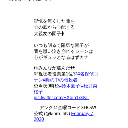
記憶を無くした蘭を
心の底から心配する
大親友の園子🚺
いつも明るく陽気な園子が
蘭を思い泣き崩れるシーンは
心がギュッとなるはずカナ
👫みんなが選んだ👫
🎊視聴者投票第1位🎊
#名探偵コ
ナン
#瞳の中の暗殺者
🎡今夜9時🎡
#鈴木園子
#松井菜
桜子
pic.twitter.com/PXoih1xsKL
— アンク＠金曜ロードSHOW!
公式 (@kinro_ntv)
February 7,
2020