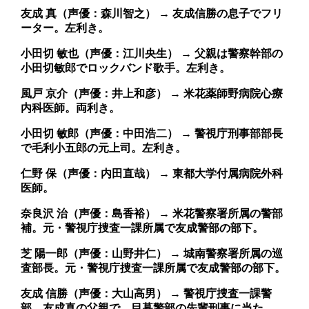
友成 真（声優：森川智之） → 友成信勝の息子でフリ
ーター。左利き。
小田切 敏也（声優：江川央生） → 父親は警察幹部の
小田切敏郎でロックバンド歌手。左利き。
風戸 京介（声優：井上和彦） → 米花薬師野病院心療
内科医師。両利き。
小田切 敏郎（声優：中田浩二） → 警視庁刑事部部長
で毛利小五郎の元上司。左利き。
仁野 保（声優：内田直哉） → 東都大学付属病院外科
医師。
奈良沢 治（声優：島香裕） → 米花警察署所属の警部
補。元・警視庁捜査一課所属で友成警部の部下。
芝 陽一郎（声優：山野井仁） → 城南警察署所属の巡
査部長。元・警視庁捜査一課所属で友成警部の部下。
友成 信勝（声優：大山高男） → 警視庁捜査一課警
部。友成真の父親で、目暮警部の先輩刑事に当た