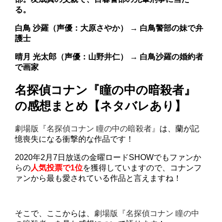
る。
白鳥 沙羅（声優：大原さやか） → 白鳥警部の妹で弁
護士
晴月 光太郎（声優：山野井仁） → 白鳥沙羅の婚約者
で画家
名探偵コナン『瞳の中の暗殺者』
の感想まとめ【ネタバレあり】
劇場版『名探偵コナン 瞳の中の暗殺者』
は、蘭が記
憶喪失になる衝撃的な作品です！
2020年2月7日放送の金曜ロードSHOWでもファンか
らの
人気投票で1位
を獲得していますので、コナンフ
ァンから最も愛されている作品と言えますね！
そこで、ここからは、
劇場版『名探偵コナン 瞳の中