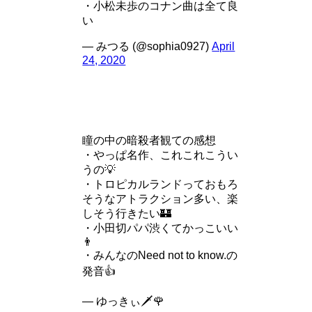
・小松未歩のコナン曲は全て良
い
— みつる (@sophia0927)
April
24, 2020
瞳の中の暗殺者観ての感想
・やっぱ名作、これこれこうい
うの💡
・トロピカルランドっておもろ
そうなアトラクション多い、楽
しそう行きたい🏰
・小田切パパ渋くてかっこいい
👨
・みんなのNeed not to know.の
発音👍
— ゆっきぃ🗡🌹