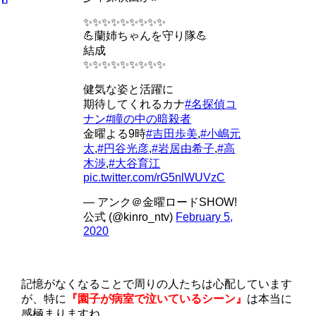
✨✨✨✨✨✨✨✨✨
💪蘭姉ちゃんを守り隊💪
結成
✨✨✨✨✨✨✨✨✨
健気な姿と活躍に
期待してくれるカナ
#名探偵コ
ナン
#瞳の中の暗殺者
金曜よる9時
#吉田歩美
,
#小嶋元
太
,
#円谷光彦
,
#岩居由希子
,
#高
木渉
,
#大谷育江
pic.twitter.com/rG5nlWUVzC
— アンク＠金曜ロードSHOW!
公式 (@kinro_ntv)
February 5,
2020
記憶がなくなることで周りの人たちは心配しています
が、特に
『園子が病室で泣いているシーン』
は本当に
感極まりますね。。。