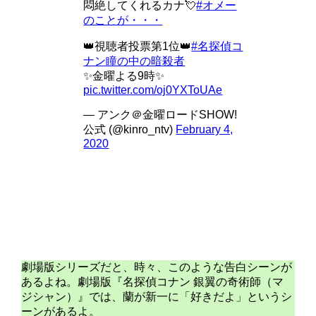
悶絶してくれるカナ💘
#オメー
のことが・・・
👑視聴者投票第1位👑
#名探偵コ
ナン瞳の中の暗殺者
✨金曜よる9時✨
pic.twitter.com/oj0YXToUAe
— アンク＠金曜ロードSHOW!
公式 (@kinro_ntv)
February 4,
2020
劇場版シリーズだと、時々、このような告白シーンが
あるよね。劇場版『名探偵コナン 銀翼の奇術師（マ
ジシャン）』では、蘭が新一に「好きだよ」というシ
ーンがあるよ。