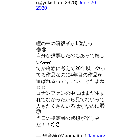
(@yukichan_2828)
June 20,
2020
瞳の中の暗殺者が1位だっ！！
😎😎
自分が投票したのもあって嬉し
い🤩🤩
てか冷静に考えて20年以上やっ
てる作品なのに4年目の作品が
選ばれるってすごいことだよね
☺️☺️
コナンファンの中にはまだ生ま
れてなかったから見てないって
人もたくさんいるはずなのに😇
😇
当日の視聴者の感想が楽しみ
だ！！🤨🤨
— 碧魔神 (@aomajin_)
January