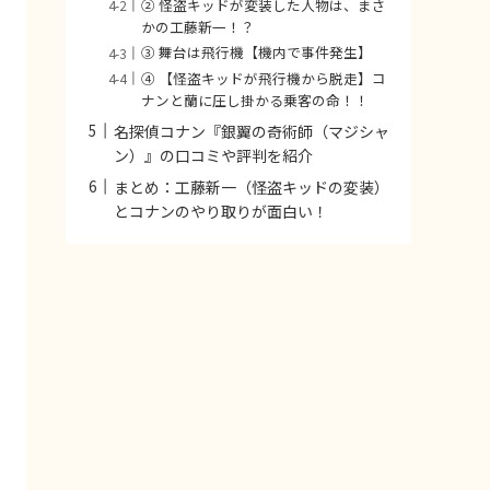
② 怪盗キッドが変装した人物は、まさ
かの工藤新一！？
③ 舞台は飛行機【機内で事件発生】
④ 【怪盗キッドが飛行機から脱走】コ
ナンと蘭に圧し掛かる乗客の命！！
名探偵コナン『銀翼の奇術師（マジシャ
ン）』の口コミや評判を紹介
まとめ：工藤新一（怪盗キッドの変装）
とコナンのやり取りが面白い！