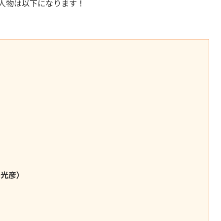
場人物は以下になります！
谷光彦）