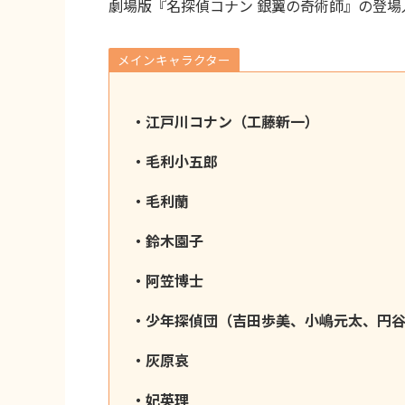
劇場版『名探偵コナン 銀翼の奇術師』の登
メインキャラクター
・江戸川コナン（工藤新一）
・毛利小五郎
・毛利蘭
・鈴木園子
・阿笠博士
・少年探偵団（吉田歩美、小嶋元太、円
・灰原哀
・妃英理