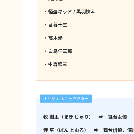
・怪盗キッド / 黒羽快斗
・目暮十三
・高木渉
・白鳥任三郎
・中森銀三
オリジナルキャラクター
牧 樹里（まき じゅり） ➡︎ 舞台女優
伴 亨（ばん とおる） ➡︎ 舞台俳優、演