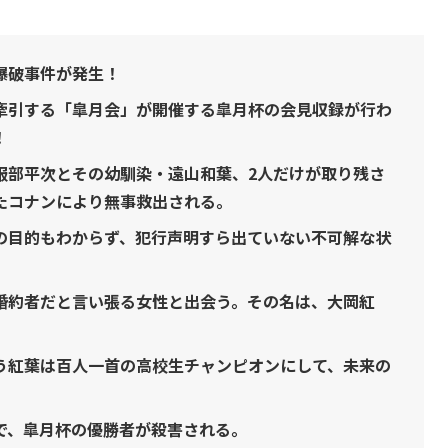
爆破事件が発生！
牽引する「皐月会」が開催する皐月杯の会見収録が行わ
！
服部平次とその幼馴染・遠山和葉、2人だけが取り残さ
たコナンにより無事救出される。
の目的もわからず、犯行声明すら出ていない不可解な状
。
婚約者だと言い張る女性と出会う。その名は、大岡紅
う紅葉は百人一首の高校生チャンピオンにして、未来の
で、皐月杯の優勝者が殺害される。