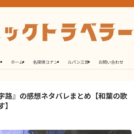
ホーム
名探偵コナン
ルパン三世
お問い合わせ
字路』の感想ネタバレまとめ【和葉の歌
す】