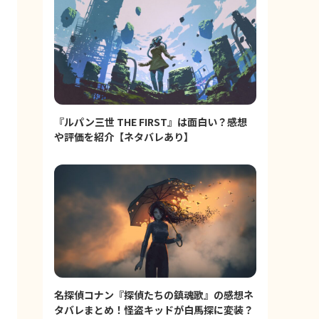
『ルパン三世 THE FIRST』は面白い？感想
や評価を紹介【ネタバレあり】
名探偵コナン『探偵たちの鎮魂歌』の感想ネ
タバレまとめ！怪盗キッドが白馬探に変装？