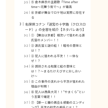
⑤ 倉木麻衣の主題歌『Time after
time〜花舞う街で〜』が最高
⑥ 京都が舞台でロケ地は実際に存在す
る
名探偵コナン『迷宮の十字路（クロスロ
ード）』の全容を紹介【ネタバレあり】
① 【舞台は京都】相次いで狙われる源
氏蛍のメンバー！！
② 源氏蛍と謎の絵！！暗号の意味と
は！？
③ 犯人に狙われる平次！！一体な
ぜ！？
④ 誘拐される和葉と絵の意味と
は！？〜まるたけえびすにおしおい
け〜
⑤ この事件の流れから平次が狙われた
理由が判明！
⑥ 犯人は西条大河！！“やまくら”とい
う言葉で確定！！
⑦ 【新一と蘭の再会＆感動のエンディ
ング】平次の初恋の相手とは！？