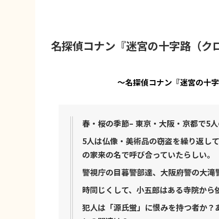
名探偵コナン『迷宮の十字路（ク
〜名探偵コナン『迷宮の十字
春・桜の季節– 東京・大阪・京都で5
5人は仏像・美術品の窃盗を繰り返し
の家来の名で呼び合っていたらしい。
警視庁の目暮警部達、大阪府警の大滝
時同じくして、小五郎はある寺院から
犯人は「源氏蛍」に恨みを持つ者か？