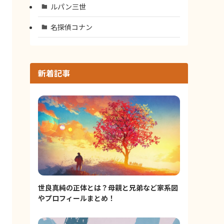
ルパン三世
名探偵コナン
新着記事
世良真純の正体とは？母親と兄弟など家系図
やプロフィールまとめ！