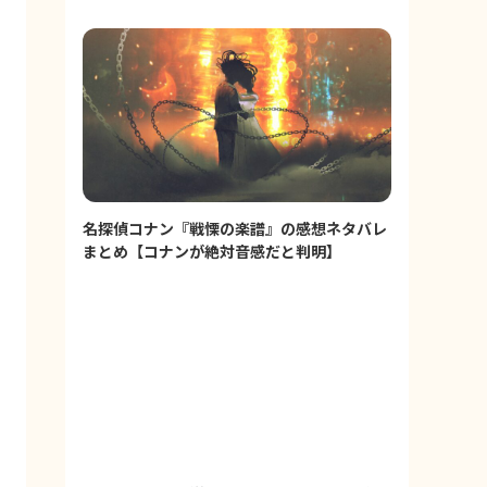
名探偵コナン『戦慄の楽譜』の感想ネタバレ
まとめ【コナンが絶対音感だと判明】