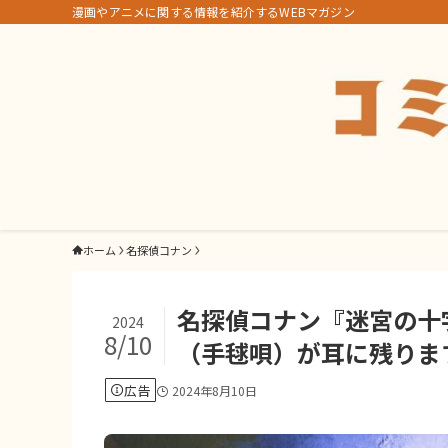
漫画やアニメに関する情報を紹介するWEBマガジン
ホーム
名探偵コナン
名探偵コナン『迷宮の十
2024
8/10
（手毬唄）が耳に残りま
広告
2024年8月10日