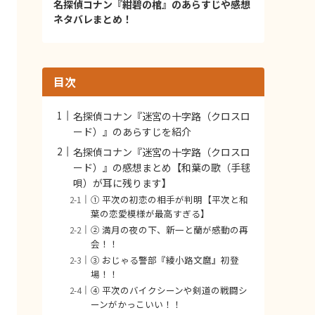
名探偵コナン『紺碧の棺』のあらすじや感想
ネタバレまとめ！
目次
名探偵コナン『迷宮の十字路（クロスロ
ード）』のあらすじを紹介
名探偵コナン『迷宮の十字路（クロスロ
ード）』の感想まとめ【和葉の歌（手毬
唄）が耳に残ります】
① 平次の初恋の相手が判明【平次と和
葉の恋愛模様が最高すぎる】
② 満月の夜の下、新一と蘭が感動の再
会！！
③ おじゃる警部『綾小路文麿』初登
場！！
④ 平次のバイクシーンや剣道の戦闘シ
ーンがかっこいい！！