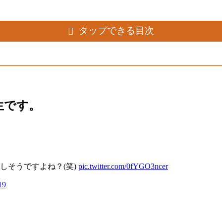
タップできる目次
生です。
。
しそうですよね？(笑)
pic.twitter.com/0fYGO3ncer
19