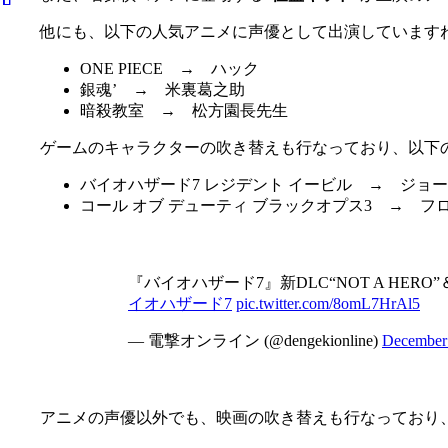
他にも、以下の人気アニメに声優として出演しています
ONE PIECE → ハック
銀魂’ → 米裏葛之助
暗殺教室 → 松方園長先生
ゲームのキャラクターの吹き替えも行なっており、以下
バイオハザード7 レジデント イービル → ジョ
コール オブ デューティ ブラックオプス3 → フ
『バイオハザード7』新DLC“NOT A HER
イオハザード7
pic.twitter.com/8omL7HrAl5
— 電撃オンライン (@dengekionline)
December
アニメの声優以外でも、映画の吹き替えも行なっており