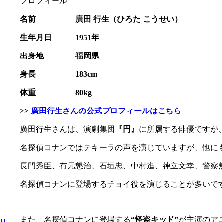
プロフィール
名前 廣田 行生（ひろた こうせい）
生年月日 1951年
出身地 福岡県
身長 183cm
体重 80kg
>>
廣田行生さんの公式プロフィールはこちら
廣田行生さんは、演劇集団
『円』
に所属する俳優ですが
名探偵コナンではテキーラの声を演じていますが、他に
長門秀臣、有元懇治、石垣忠、中村進、神立文幸、警察無
名探偵コナンに登場するチョイ役を演じることが多いで
また、名探偵コナンに登場する
“怪盗キッド”
が主演のア