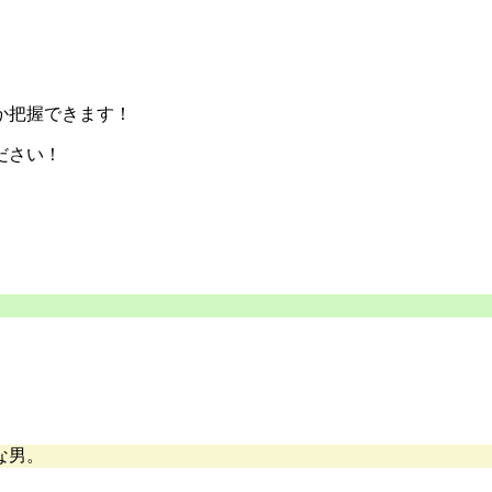
か把握できます！
ださい！
な男。