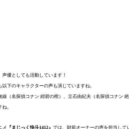
、声優としても活動しています！
も以下のキャラクターの声も演じていますね。
線（名探偵コナン 紺碧の棺）、立石由紀夫（名探偵コナン 
すね。
ニメ
『まじっく快斗1412』
では、財前オーナーの声を担当して