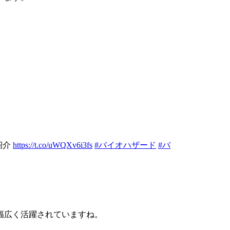
紹介
https://t.co/uWQXv6i3fs
#バイオハザード
#バ
幅広く活躍されていますね。