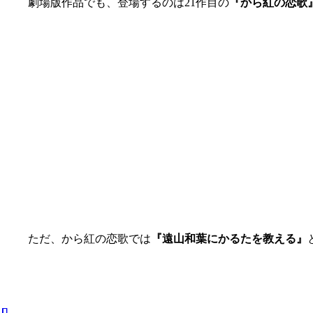
劇場版作品でも、登場するのは21作目の
『から紅の恋歌
ただ、から紅の恋歌では
『遠山和葉にかるたを教える』