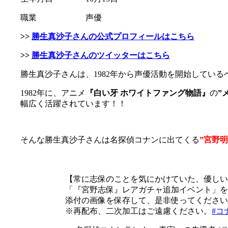
職業 声優
>>
勝生真沙子さんの公式プロフィールはこちら
>>
勝生真沙子さんのツイッターはこちら
勝生真沙子さんは、1982年から声優活動を開始してい
1982年に、アニメ
『白い牙 ホワイトファング物語』
の
”
幅広く活躍されています！！
そんな勝生真沙子さんは名探偵コナンに出てくる
”宮野明
【常に志保のことを気にかけていた、優しい
「『宮野志保』レアガチャ追加イベント」を記
添付の画像を保存して、是非使ってください
※再配布、二次加工はご遠慮ください。
#コ