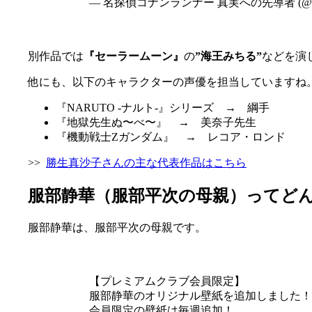
— 名探偵コナンランナー 真実への先導者 (@Cona
別作品では
『セーラームーン』
の
”海王みちる”
などを演
他にも、以下のキャラクターの声優を担当していますね
『NARUTO -ナルト-』シリーズ → 綱手
『地獄先生ぬ〜べ〜』 → 美奈子先生
『機動戦士Ζガンダム』 → レコア・ロンド
>>
勝生真沙子さんの主な代表作品はこちら
服部静華（服部平次の母親）ってど
服部静華は、服部平次の母親です。
【プレミアムクラブ会員限定】
服部静華のオリジナル壁紙を追加しました！
会員限定の壁紙は毎週追加！