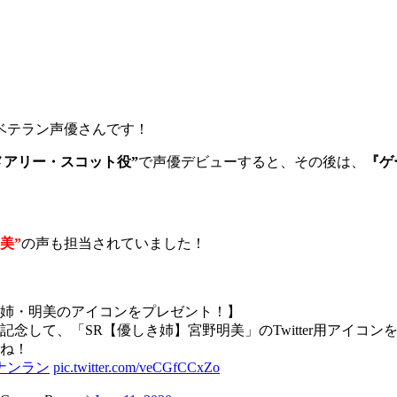
るベテラン声優さんです！
メアリー・スコット役”
で声優デビューすると、その後は、
『ゲ
美”
の声も担当されていました！
姉・明美のアイコンをプレゼント！】
念して、「SR【優しき姉】宮野明美」のTwitter用アイコン
ね！
ナンラン
pic.twitter.com/veCGfCCxZo