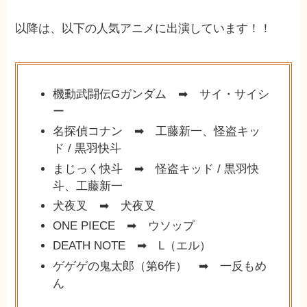
以降は、以下の人気アニメに出演しています！！
機動武闘伝Gガンダム ➡︎ サイ・サイシ
ー
名探偵コナン ➡︎ 工藤新一、怪盗キッ
ド / 黒羽快斗
まじっく快斗 ➡︎ 怪盗キッド / 黒羽快
斗、工藤新一
犬夜叉 ➡︎ 犬夜叉
ONE PIECE ➡︎ ウソップ
DEATH NOTE ➡︎ L（エル）
ゲゲゲの鬼太郎（第6作） ➡︎ 一反もめ
ん