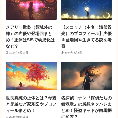
メアリー世良（領域外の
【スコッチ（本名：諸伏景
妹）の声優や登場回まと
光）のプロフィール】声優
め！正体はSISで幼児化は
＆登場回や生きてる説を考
なぜ？
察
2024年8月10日
2024年8月8日
世良真純の正体とは？母親
名探偵コナン『探偵たちの
と兄弟など家系図やプロフ
鎮魂歌』の感想ネタバレま
ィールまとめ！
とめ！怪盗キッドが白馬探
に変装？
2024年8月11日