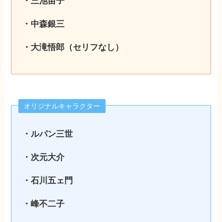
・三池苗子
・中森銀三
・大滝悟郎（セリフなし
）
オリジナルキャラクター
・ルパン三世
・次元大介
・石川五ェ門
・峰不二子