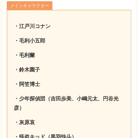
メインキャラクター
・江戸川コナン
・毛利小五郎
・毛利蘭
・鈴木園子
・阿笠博士
・少年探偵団（吉田歩美、小嶋元太、円谷光
彦）
・灰原哀
・怪盗キッド（黒羽快斗）