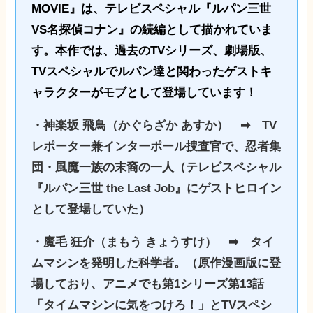
MOVIE』は、テレビスペシャル『ルパン三世
VS名探偵コナン』の続編として描かれていま
す。本作では、過去のTVシリーズ、劇場版、
TVスペシャルでルパン達と関わったゲストキ
ャラクターがモブとして登場しています！
・神楽坂 飛鳥（かぐらざか あすか） ➡︎ TV
レポーター兼インターポール捜査官で、忍者集
団・風魔一族の末裔の一人（テレビスペシャル
『ルパン三世 the Last Job』にゲストヒロイン
として登場していた）
・魔毛 狂介（まもう きょうすけ） ➡︎ タイ
ムマシンを発明した科学者。（原作漫画版に登
場しており、アニメでも第1シリーズ第13話
「タイムマシンに気をつけろ！」とTVスペシ