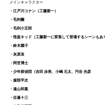
メインキャラクター
・江戸川コナン（工藤新一）
・毛利蘭
・毛利小五郎
・怪盗キッド（工藤新一に変装して登場するシーンもあ
・鈴木園子
・灰原哀
・阿笠博士
・少年探偵団（吉田 歩美、小嶋 元太、円谷 光彦
・服部平次
・遠山和葉
・目暮十三