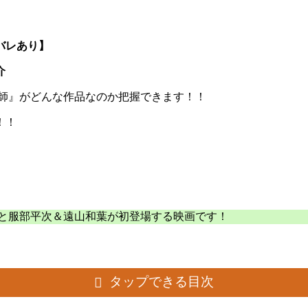
バレあり】
介
術師』がどんな作品なのか把握できます！！
！！
ドと服部平次＆遠山和葉が初登場する映画です！
タップできる目次