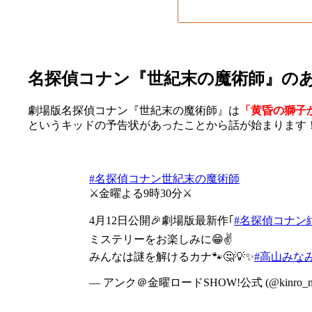
名探偵コナン『世紀末の魔術師』の
劇場版名探偵コナン『世紀末の魔術師』は
「黄昏の獅子
というキッドの予告状があったことから話が始まります
#名探偵コナン世紀末の魔術師
⚔️金曜よる9時30分⚔️
4月12日公開🎉劇場版最新作｢
#名探偵コナン
ミステリーをお楽しみに😁✌
みんなは謎を解けるカナ🐾🤔💡✨
#高山みな
— アンク＠金曜ロードSHOW!公式 (@kinro_n