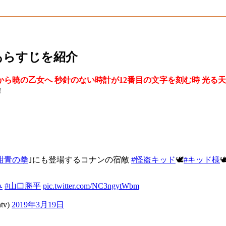
あらすじを紹介
から暁の乙女へ 秒針のない時計が12番目の文字を刻む時 光
！
紺青の拳
｣にも登場するコナンの宿敵
#怪盗キッド
🕊
#キッド様
み
#山口勝平
pic.twitter.com/NC3ngytWbm
tv)
2019年3月19日