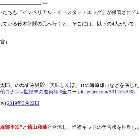
ンたちも『インペリアル・イースター・エッグ』が保管されて
れている鈴木財閥の元へ行くと、そこには、以下の4人がいて
官）
郎」のねずみ男🐭「美味しんぼ」🍴の海原雄山などを演じた
探偵コナン
#世紀末の魔術師
#金ロー
pic.twitter.com/B9T2o57098
tv)
2019年3月22日
”服部平次”
と
遠山和葉
と合流し、怪盗キッドの予告状を推理し