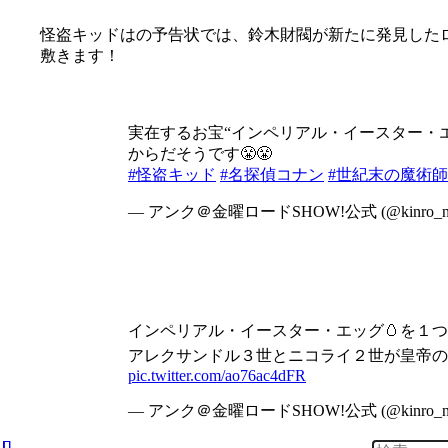
怪盗キッドはの予告状では、鈴木財閥が新たに発見した
敷きます！
実在するお宝“インペリアル・イースター・エ
からだそうです😤😤
#怪盗キッド
#名探偵コナン
#世紀末の魔術師
— アンク＠金曜ロードSHOW!公式 (@kinro_n
インペリアル・イースター・エッグ🥚を１つ
アレクサンドル３世とニコライ２世が皇帝の間、
pic.twitter.com/ao76ac4dFR
— アンク＠金曜ロードSHOW!公式 (@kinro_n