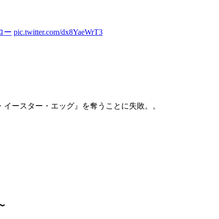
ロー
pic.twitter.com/dx8YaeWrT3
・イースター・エッグ』を奪うことに失敗。。
〜