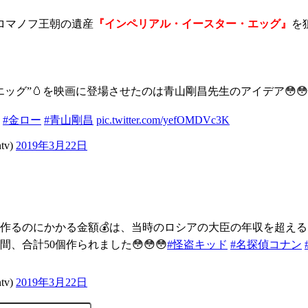
ロマノフ王朝の遺産
『インペリアル・イースター・エッグ』
を
ッグ”🥚を映画に登場させたのは青山剛昌先生のアイデア😳
#金ロー
#青山剛昌
pic.twitter.com/yefOMDVc3K
tv)
2019年3月22日
作るのにかかる金額💰は、当時のロシアの大臣の年収を超える
合計50個作られました😳😳😳
#怪盗キッド
#名探偵コナン
tv)
2019年3月22日