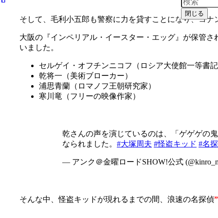
閉じる
そして、毛利小五郎も警察に力を貸すことになり、コナ
大阪の『インペリアル・イースター・エッグ』が保管さ
いました。
セルゲイ・オフチンニコフ（ロシア大使館一等書記
乾将一（美術ブローカー）
浦思青蘭（ロマノフ王朝研究家）
寒川竜（フリーの映像作家）
乾さんの声を演じているのは、「ゲゲゲの鬼太
なられました。
#大塚周夫
#怪盗キッド
#名
— アンク＠金曜ロードSHOW!公式 (@kinro_n
そんな中、怪盗キッドが現れるまでの間、浪速の名探偵