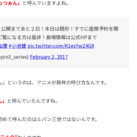
っつぁん」
と呼んでいますよね。
川五ェ門」公開まであと２日！本日は銭形！すでに座席予約を開
ご覧になる方は是非！劇場情報は公式HPまで
血煙
#小池健
pic.twitter.com/K1esYwZ4G9
in3_series)
February 2, 2017
ん」というのは、アニメが発祥の呼び方なんです。
ん」
と呼んでいたんですね。
初めて呼んだのはルパン三世ではないんです。