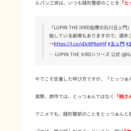
ルパン三世は、いつも銭形警部のことを
「と
「LUPIN THE IIIRD血煙の石
始している劇場もありますので、週末
→
https://t.co/vDc6P6pHtf
#五ェ門
#
— LUPIN THE ⅢRDシリーズ 公式 (@lup
今でこそ定着した呼び方ですが、「とっつぁ
実際、原作では、とっつぁんではなく
「銭さ
アニメでも、銭形警部のことをとっつぁんと