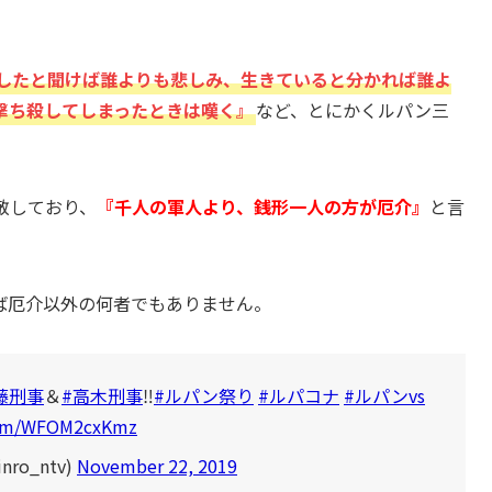
したと聞けば誰よりも悲しみ、生きていると分かれば誰よ
撃ち殺してしまったときは嘆く』
など、とにかくルパン三
敬しており、
『千人の軍人より、銭形一人の方が厄介』
と言
ば厄介以外の何者でもありません。
藤刑事
＆
#高木刑事
‼️
#ルパン祭り
#ルパコナ
#ルパンvs
.com/WFOM2cxKmz
o_ntv)
November 22, 2019