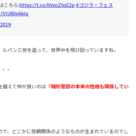
はこちら:
https://t.co/hVxoZtqE2p
#ゴジラ・フェス
m/SYJR0nhkIq
 2019
、ルパン三世を追って、世界中を飛び回っていますね。
。。。
を越えて仲が良いのは
『銭形警部の本来の性格も関係してい
ので、どこかに信頼関係のようなものが生まれているのでし