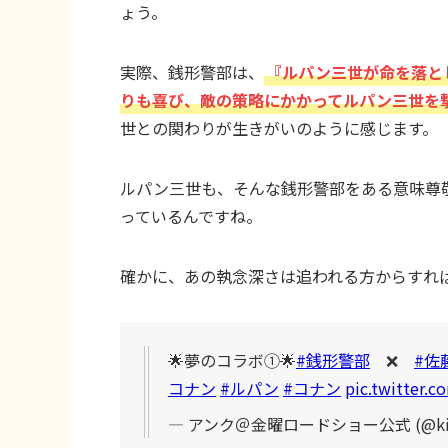
ょう。
実際、銭形警部は、
『ルパン三世が命を落と
りも喜び、敵の策略にかかってルパン三世を
世との関わりが生きがいのように感じます。
ルパン三世も、そんな銭形警部をある意味尊
っているんですね。
確かに、あの執念深さは追われる方からすれ
🌟夢のコラボ①🌟
#銭形警部
❌
#佐
コナン
#ルパン
#コナン
pic.twitter
— アンク＠金曜ロードショー公式 (@kinr